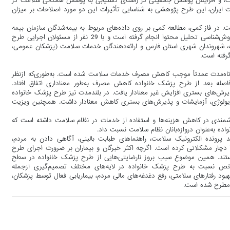
ات، و افزایش پوشش جمعیتی در راستای دستیابی به پوشش همگانی سلامت در
ت ایران، این طرح پژوهشی به شناسایی تأثیرات این دو مورد اصلاحات بر میزان
. در فاز کمی، مطالعه کمی بر روی داده‌های مربوط به بیمه‌شدگان سازمان بیمه
تأمین اجتماعی در استان فارس انجام شده است. فاز کیفی نیز با استفاده از روش‌شناسی تحلیل محتوا انجام گرفته است و با 29 نفر از مسئولان اجرایی طرح
ت، شهروندان شهری استان فارس و ارائه‌دهندگان خدمات سلامت (پزشکان عمومی،
رفته است.
وتاه‌مدت عمدتاً موجب کاهش مصرف خدمات سلامت شده است. به‌طوری‌که ازنظر
له بعد از طرح پزشک خانواده کاهش مصرف به‌طور معناداری اتفاق افتاد.
یرش‌های بستری افزایش غیر معنادار یافت. در بلندمدت نیز طرح پزشک خانواده
یولوژی، آزمایشات و پذیرش‌های بستری کاهش معنادار داشت. همچنین ویزیت
شمندی در کاهش هزینه‌ها و استفاده از خدمات در نظام سلامت داشته است که
 به‌عنوان دروازه‌بانان نظام سلامت نسبت داد.
پرونده الکترونیک سلامت، راهنماهای طبابت بالینی، آگاهی دادن به مردم،
چار مشکلاتی کرده است. اگرچه اکثر خبرگان و بیماران بر ضرورت اجرای طرح
انستند. همین موضوع سبب بروز نارضایتی‌هایی از طرح پزشک خانواده در سطح
 نسبت به طرح پزشک خانواده در لایه‌های مختلف تصمیم‌گیری ازجمله
ود رفتارهای سلامتی، رفع دغدغه‌های مالی مردم، بیماریابی فعال توسط پزشکان،
 مطرح شده است.