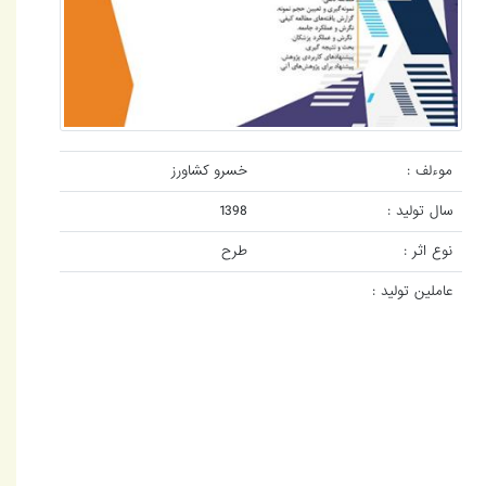
موءلف :
خسرو کشاورز
سال تولید :
1398
نوع اثر :
طرح
عاملین تولید :