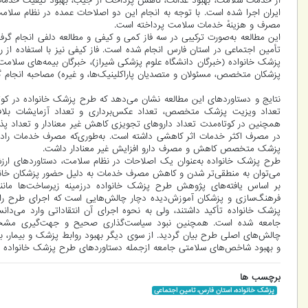
از خدمات سلامت، بهبود عدالت، کاهش پرداخت از جیب، بهبود کیفیت خدم
ایران اجرا شده است. با توجه به انجام این دو اصلاحات عمده در نظام سلام
مصرف و هزینهٔ خدمات سلامت پرداخته است.
این مطالعه به‌صورت ترکیبی در سه فاز کمی و کیفی و مطالعه دلفی انجام گرفت
پزشک خانواده (خبرگان دانشگاه علوم پزشکی شیراز)، خبرگان بیمه‌های سلام
پزشکان متخصص، مسئولان و متصدیان پاراکلینیک‌ها، و غیره) مصاحبه انجام گ
نتایج و دستاوردهای این مطالعه نشان می‌دهد که طرح پزشک خانواده در ک
تعداد ویزیت پزشک متخصص، تعداد عکس‌برداری و تعداد آزمایشات بلافاص
همچنین در کوتاه‌مدت تعداد داروهای تجویزی کاهش غیر معنادار و تعداد پذ
در مصرف اکثر خدمات اثر کاهشی داشته است. به‌طوری‌که مصرف خدمات راد
پزشک متخصص کاهش و مصرف دارو افزایش غیر معنادار داشت.
طرح پزشک خانواده به‌عنوان یک اصلاحات در نظام سلامت، دستاوردهای ارز
می‌توان به منطقی‌تر شدن و کاهش مصرف خدمات به دلیل حضور پزشکان خانواده
بر اساس یافته‌های پژوهش طرح پزشک خانواده درزمینه زیرساخت‌ها مانند 
فرهنگ‌سازی و پزشکان آموزش‌دیده دچار چالش‌هایی است که اجرای طرح را د
پزشک خانواده تأکید داشتند، ولی به نحوه اجرای آن انتقاداتی وارد می‌د
جامعه شده است. همچنین نبود سیاست‌گذاری صحیح و جهت‌گیری مشخص
چالش‌های اصلی طرح بیان گردید. از سوی دیگر بهبود روابط پزشک و بیمار، بهب
و بهبود شاخص‌های سلامتی جامعه ازجمله دستاوردهای طرح پزشک خانواده
برچسب ها
پزشک خانواده، استان فارس، تامین اجتماعی