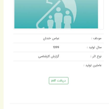
موءلف :
عباس خندان
سال تولید :
1399
نوع اثر :
گزارش کارشناسی
عاملین تولید :
دریافت pdf