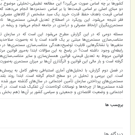
کشورها بر چه اساس صورت می‌گیرد؟ این مطالعه تطبیقی-تحلیلی موضوع بخش
دو مبنای اصلی بر اساس قیمت‌ها یا بر اساس دستمزدها انجام می‌دهند که هرک
اساس قیمت باهدف حفظ قدرت خرید یک سبد مشخص از کالاهای مصرفی برای مس
فقر نتیجه می‌شود. این رویکرد در اصطلاح تعدیل قیمتی مستمری‌ها نا
مستمری‌بگیران ازلحاظ مصرفی و درآمدی در جامعه انجام می‌شود و ریشه در نگا
مسئله دومی که در این گزارش مطرح می‌شود این است که در سازمان تأم
متناسب‌سازی مستمری‌ها مبتنی بر یک قاعده است یا نه به‌صورت صلاحدی
متغیرها یا نشانگرهایی قابلیت توضیح‌دهندگی متناسب‌سازی مستمری‌ها در س
رابطه‌ای وجود داشته است؟ در پاسخ به این سؤالات ابتدا به‌مرور قوانین م
قوانین مربوط به تعدیل قیمتی، قوانین همسان‌سازی و سایر متناسب‌سازی‌
گرفته است و بار مالی این قوانین و اثرگذاری آن‌ها بر میزان مستمری به‌صورت
در فصل دوم گزارش، با تحلیل‌های آماری استنباطی به‌طور کامل به پرسش‌ه
است. این بررسی و تحلیل در دو سطح انجام گرفته است. ابتدا روند بل
مستمری‌های پرداختی سازمان تأمین اجتماعی در سال‌های گذشته مرور شده 
شده مستمری‌ها از چرخه‌ها و نوسانات کوتاه‌مدت آن تفکیک شده است. در آخر
اجتماعی و وضعیت اقتصادی و جمعیتی و سیاسی کشور بر آن‌ها (هم بخش رون
برچسب ها
دیدگاه ها