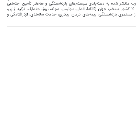
تجارب منتشر شده به دسته‌بندی سیستم‌های بازنشستگی و ساختار تأمین اجتماعی
اکثر کشورهای مهم جهان پرداخته است. در همین راستا به طور تفصیلی برای 10 کشور منتخب جهان (کانادا، آلمان، سوئیس، سوئد، نروژ، دانمارک، ترکیه، ژاپن،
از مستمری بازنشستگی، بیمه‌های درمان، بیکاری، خدمات سالمندی، ازکارافتادگی و