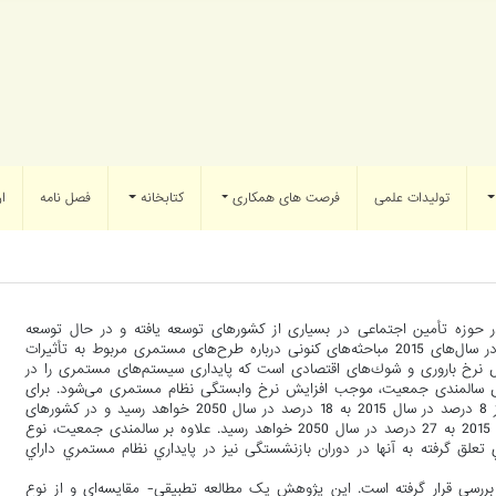
تولیدات علمی
فرصت های همکاری
کتابخانه
فصل نامه
ار
 حوزه تأمین اجتماعی در بسیاري از کشورهاي توسعه یافته و در حال توسعه
مطرح بوده است، به‌طوریکه امروزه نیز بخش اعظم دهه‌هاي اخیر و به‌ویژه در سال‌هاي 2015 مباحثه‌هاي کنونی درباره طرح‌هاي مستمري مربوط به تأثیرات
 نرخ باروري و شوك‌هاي اقتصادي است که پایداري سیستم‌هاي مستمري را در
یش سالمندي جمعیت، موجب افزایش نرخ وابستگی نظام مستمري می‌شود. براي
مثال، بر اساس پیش‌بینی‌هاي سازمان ملل، جمعیت 65 ساله و بالاتر جهان از 8 درصد در سال 2015 به 18 درصد در سال 2050 خواهد رسید و در کشورهاي
عضو سازمان همکاري اقتصادي و توسعه، جمعیت مذکور از 16 درصد در سال 2015 به 27 درصد در سال 2050 خواهد رسید. علاوه بر سالمندي جمعیت، نوع
لق گرفته به آنها در دوران بازنشستگی نیز در پایداري نظام مستمري داراي
رسی قرار گرفته است. این پژوهش یک مطالعه تطبیقی- مقایسه‌ای و از نوع