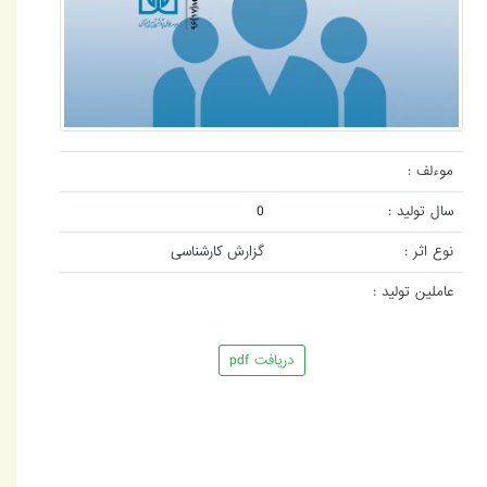
موءلف :
سال تولید :
0
نوع اثر :
گزارش کارشناسی
عاملین تولید :
دریافت pdf