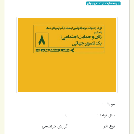
زنان،حمایت اجتماعی،جهان
موءلف :
سال تولید :
0
نوع اثر :
گزارش کارشناسی