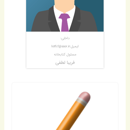
داخلی:
ایمیل:lotfi.f@ssor.ir
مسئول کتابخانه
فریبا لطفی