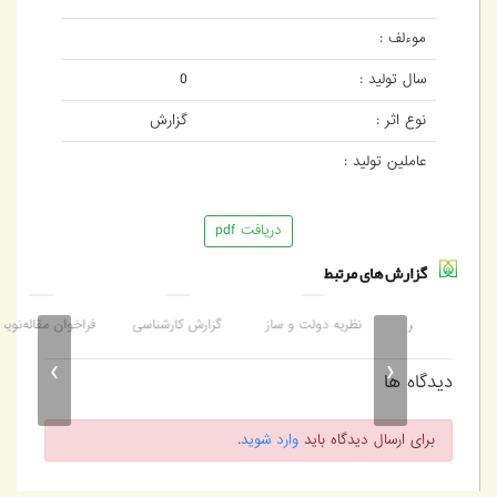
موءلف :
سال تولید :
0
نوع اثر :
گزارش
عاملین تولید :
دریافت pdf
گزارش های مرتبط
کوتاه بر
نظریه دولت و ساز
گزارش کارشناسی
فراخوان مقاله‌نویسی
ارا
 رفاهی دهۀ
وکارمطلوب تامین
نوشتاری در باب اخلاق و
برای فصلنامه تأمین
اق
›
‹
5
اجتماعی باتأکید بر نظام
اقتصاد
اجتماعی
دیدگاه ها
حقوقی ایران
برای ارسال دیدگاه باید
وارد شوید
.