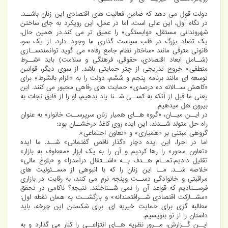
دولت قول می دهد که ضامن فعالیت های اقتصادی این زنان باشــد.
در نگاه اول، این عالی است، اما در عمل، این رویکرد به جای ساختن
شهروندانی مستقل، «وابستگی» را عمیق تر می کند.در همین حال،
یک تضاد بزرگ در قلب سیاست گذاری ما وجود دارد. از یک سو،
قانونی مترقی مانند «ساختار نظام جامع رفاه» می گوید توانمندســازی
(شــامل ابعاد اقتصادی، حقوقی، فرهنگی و سلامت) باید «شــرط
منطقی» خروج تدریجی از چتر حمایتی باشد. از سوی دیگر، قوانین
توسعه ای مانند برنامه پنجم و ششم، دولت را به «الزام بالشرط» برای
«کاهش ســالانه ده درصدی» حمایت های رفاهی مجبور می کنند. این
یعنی ما قبل از آنکه به کســی شــنا یاد بدهیم، او را از قایق نجات به
بیرون هل میدهیم.
در ایــن میــان، «گروه هــای همیار زنان سرپرســت خانوار» به عنوان
راه حل متولد شــدند. این ایده روی کاغذ درخشــان بود:
گروهی مبتنی بر «همیاری» و «تعاون اجتماعی».
اما در اجرا، این ایده دچار «گذار ناقص گفتمانی» شــد. ما ایده
«تعاون محور» را رها کردیم و آن را به یک ابزار «معطوف به بازار»
تقلیل دادیم.تمــام هــدف بــه «اشــتغال درآمدزا» و «بلوغ مالی»
خلاصه شــد. مــا این زنان را که با انبوهی از مســئولیت های
مراقبتی و خانوادگی دســت وپنجه نرم می کنند، به رقابت در بازاری
فرســتادیم که قواعد آن را نمی شــناختند. نتیجه؟ ناکامی در تحقق
«مشــارکت اقتصادی شــرافتمندانه» و بازگشــت به همان نقطه اول:
مطالبه گری برای حمایت خیریه ای. برای شکستن این چرخه، باید
داستان را از نو بنویسیم.
ایــن گــزارش، مــرور نظریه هــای انتزاعــی را کنار می گذارد و به