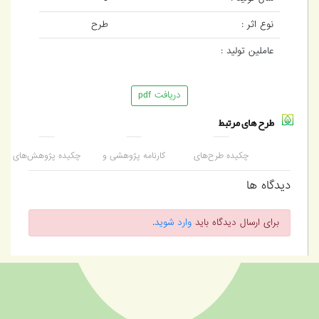
نوع اثر :
طرح
عاملین تولید :
دریافت pdf
طرح های مرتبط
چکیده‌ طرح‌های
کارنامه پژوهشی و
چکیده پژوهش‌های
پژوهشی موسسه عالی
انتشاراتی موسسه عالی
سیاست‌های کلی تأمین
پژوهش تامین اجتماعی
پژوهش تأمین اجتماعی
اجتماعی ابلاغی رهبر
دیدگاه ها
(چکیده طرح‌های
معظم انقلاب اسلامی
پژوهشی؛ کتاب‌ها؛
(مدظله‌العالی)
گزارش‌های کارشناسی و
برای ارسال دیدگاه باید
وارد شوید
.
پایان‌نامه‌های دانشجویی)