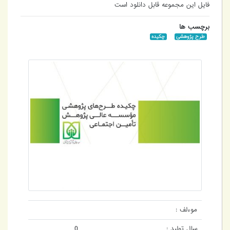
فایل این مجموعه قابل دانلود است
برچسب ها
طرح پژوهشی
چکیده
موءلف :
سال تولید :
0