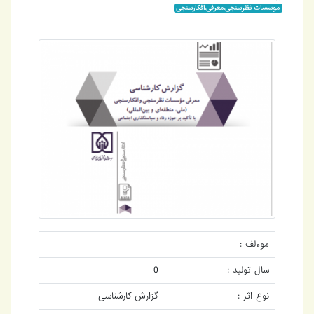
موسسات نظرسنجی،معرفی،افکارسنجی
موءلف :
سال تولید :
0
نوع اثر :
گزارش کارشناسی