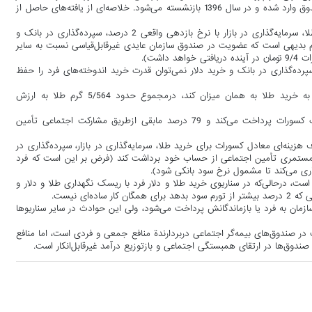
اطلاعات موجود، فرض شده است که فردی با حداقل مزد در سال 1371 به صندوق وارد شده و در سال 1396 بازنشسته می‌شود. خلاصه‌ای از یافته‌های حاصل از
عایدی فرد به ازای هر تومان پرداختی بابت کسورات تأمین اجتماعی، خرید طلا، سرمایه‌گذاری در بازار با نرخ بازدهی واقعی 2 درصد، سپرده‌گذاری در بانک و
 با 9/4، 9/1، 2/1، 9/0 و 8/0. باتوجه‌به این ارقام بدیهی است که عضویت در صندوق سازمان عایدی غیرقابل‌قیاسی نسبت به سایر
اشت).
 نرخ سود بانکی و نرخ ارز در 25 سال گذشته، با سپرده‌گذاری در بانک و خرید دلار نمی‌توان قدرت خرید اندوخته‌های فرد را حفظ
چنانچه فرد در 25 سال دورة فعالیت خود، به‌جای پرداخت کسورات، اقدام به خرید طلا به همان میزان کند، درمجموع حدود 5/564 گرم طلا به ارزش
در بهترین حالت، فرد تنها 21 درصد از مستمری تأمین اجتماعی را به‌صورت کسورات پرداخت می‌کند و 79 درصد مابقی ازطریق مشارکت اجتماعی تأمین
رحالی‌که با صرف هزینه‌ای معادل کسورات برای خرید طلا، سرمایه‌گذاری در بازار، سپرده‌گذاری در
ا می‌تواند به ترتیب 3/10، 3/6، 8/4 و 5/4 سال معادل مستمری تأمین اجتماعی از حساب خود برداشت کند (فرض بر این است که فرد
اری می‌کند تا مشمول نرخ سود بانکی شود).
 درحالی‌که در سناریوی خرید طلا و دلار فرد با ریسک نگهداری طلا و دلار و
ای نیست.
مان به فرد یا بازماندگانش پرداخت می‌شود، ولی این حوادث در سایر سناریوها
ت در صندوق‌های بیمه‌گر اجتماعی دربردارندة منافع جمعی و فردی است، اما منافع
دوق‌ها در ارتقای همبستگی اجتماعی و بازتوزیع درآمد غیرقابل‌انکار است.