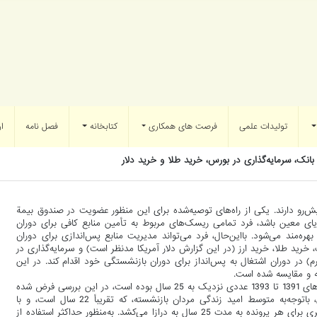
تولیدات علمی
فرصت های همکاری
کتابخانه
فصل نامه
ار
انک، سرمایه‌گذاری در بورس، خرید طلا و خرید دلار
ش‌رو دارند. یکی از راه‌های توصیه‌شده برای این منظور عضویت در صندوق بیمة
ای معین باشد، فرد تمامی ریسک‌های مربوط به تأمین منابع کافی برای دوران
هره‌مند می‌شود. بااین‌حال، فرد می‌تواند مدیریت منابع پس‌اندازی برای دوران
، خرید طلا، خرید ارز (در این گزارش دلار آمریکا مدنظر است) و سرمایه‌گذاری در
(بازدهی اسمی 2 درصد بیشتر از نرخ تورم) در دوران اشتغال به پس‌انداز برای دوران بازنشستگی خود اقدام کند. در این
به و مقایسه شده است.
نظر به اینکه میانگین سابقة بیمه‌شدگان مرد سازمان تأمین اجتماعی بین سال‌های 1391 تا 1393 عددی نزدیک به 25 سال بوده است، در این بررسی فرض شده
فرد 25 سال کسورات پرداخت می‌کند و سپس بازنشسته می‌شود. همچنین، باتوجه‌به متوسط امید زندگی مردان بازنشسته، که تقریباً 22 سال است، و با
احتساب پرداخت مستمری به بازماندگان، فرض شده است که پرداخت مستمری برای هر پرونده به مدت 25 سال به درازا می‌کشد. به‌منظور حداکثر استفاده از