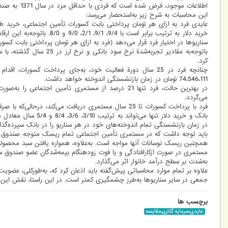
این محاسبات به شرح زیر به‌استحضار می‌رسد:
خرید دلار به ترتیب برابر است
سناریوها در اختیار فرد قرار می‌دهد (فرد به ازای هر تومان پرداختی بابت کسورات 9/4 تومان در آینده دریافتی خواهد د
باتوجه‌به مقادیر تجربه‌شدة
کرد.
74،546،111 تومان در زمان بازنشستگی اندوخته خواهد داشت.
می‌گردد.
فرد با پرداخت کسورات تا 25 سال مستمری دریافت می‌کند، د
بانک و خرید دلار تنه
در زمان بازنشستگی تمام اندوخته‌های خود در هر سناریو را در بانک سپرده‌گذ
باید توجه داشت که در مستمری تأمین اجتماعی تمام ریسک متوجه صندوق است،
همچنین ریسک نوسانات آنها مواجه است. به‌علاوه، همواره یافتن سبد محصولی که 2 درصد بیشتر از تورم سود بدهد برای همگان کار ساده‌
مستمری در صورت ازکارافتادگی و یا فوت زودهنگام بیمه‌شدگان عضو صندوق ساز
به‌شدت بر سطح درآمد خانوار اثر می‌گذارد.
علاوه بر تمام موارد محاسباتی پیش‌گفته باید اذعان کرد که، به‌طورکلی، عضوی
جمعی در سایر سناریوها به‌طرز چشمگیری کمتر است. در این راستا، نقش این صن
برچسب ها
عایدی،سرمایه گذاری،مقایسه