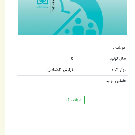
موءلف :
سال تولید :
0
نوع اثر :
گزارش کارشناسی
عاملین تولید :
دریافت pdf